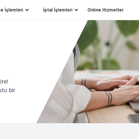
e İşlemleri
İptal İşlemleri
Online Hizmetler
öre!
stu bir