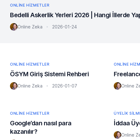
ONLINE HIZMETLER
Bedelli Askerlik Yerleri 2026 | Hangi İllerde Yap
Online Zeka
2026-01-24
•
ONLINE HIZMETLER
ONLINE HIZ
ÖSYM Giriş Sistemi Rehberi
Freelance 
Online Zeka
2026-01-07
Online Z
•
ONLINE HIZMETLER
ÜYELIK SILM
Google’dan nasıl para
İddaa Üye
kazanılır?
Online Z