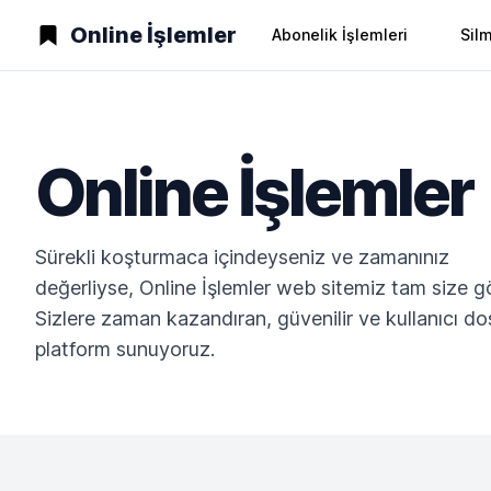
Online İşlemler
Abonelik İşlemleri
Silm
Online İşlemler
Sürekli koşturmaca içindeyseniz ve zamanınız
değerliyse, Online İşlemler web sitemiz tam size g
Sizlere zaman kazandıran, güvenilir ve kullanıcı do
platform sunuyoruz.