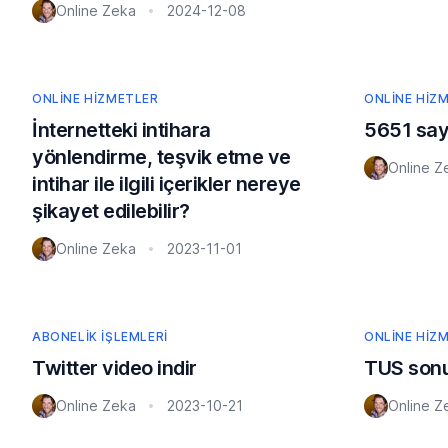
Online Zeka
2024-12-08
•
ONLINE HIZMETLER
ONLINE HIZ
İnternetteki intihara
5651 sayı
yönlendirme, teşvik etme ve
Online Z
intihar ile ilgili içerikler nereye
şikayet edilebilir?
Online Zeka
2023-11-01
•
ABONELIK İŞLEMLERI
ONLINE HIZ
Twitter video indir
TUS sonuç
Online Zeka
2023-10-21
Online Z
•