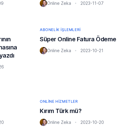
09
Online Zeka
2023-11-07
•
ABONELIK İŞLEMLERI
ının
Süper Online Fatura Ödeme
rmasına
Online Zeka
2023-10-21
•
yazdı
26
ONLINE HIZMETLER
Kırım Türk mü?
20
Online Zeka
2023-10-20
•