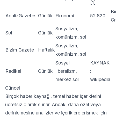
[1]
Bi
AnalizGazetesi
Günlük
Ekonomi
52.820
Gr
Sosyalizm,
Sol
Günlük
komünizm, sol
Sosyalizm,
Bizim Gazete
Haftalık
komünizm, sol
Sosyal
KAYNAK
Radikal
Günlük
liberalizm,
:
merkez sol
⁠wikipedia
Güncel
Birçok haber kaynağı, temel haber içeriklerini
ücretsiz olarak sunar. Ancak, daha özel veya
derinlemesine analizler ve içeriklere erişmek için