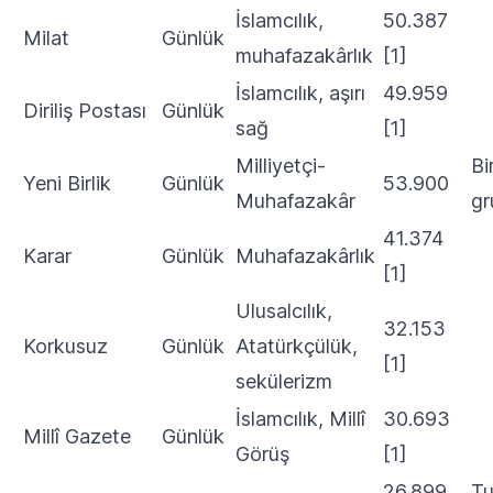
İslamcılık,
50.387
Milat
Günlük
muhafazakârlık
[1]
İslamcılık, aşırı
49.959
Diriliş Postası
Günlük
sağ
[1]
Milliyetçi-
Bi
Yeni Birlik
Günlük
53.900
Muhafazakâr
gr
41.374
Karar
Günlük
Muhafazakârlık
[1]
Ulusalcılık,
32.153
Korkusuz
Günlük
Atatürkçülük,
[1]
sekülerizm
İslamcılık, Millî
30.693
Millî Gazete
Günlük
Görüş
[1]
26.899
Tu