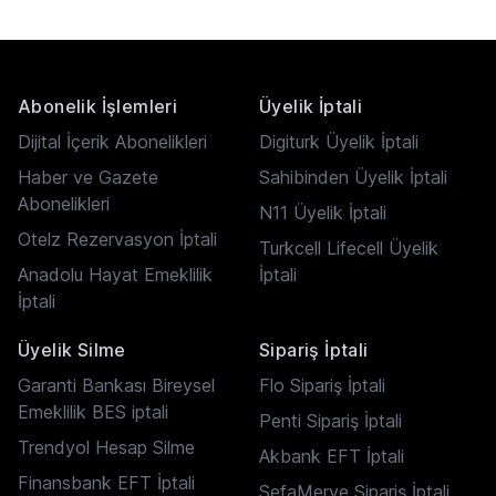
Abonelik İşlemleri
Üyelik İptali
Dijital İçerik Abonelikleri
Digiturk Üyelik İptali
Haber ve Gazete
Sahibinden Üyelik İptali
Abonelikleri
N11 Üyelik İptali
Otelz Rezervasyon İptali
Turkcell Lifecell Üyelik
Anadolu Hayat Emeklilik
İptali
İptali
Üyelik Silme
Sipariş İptali
Garanti Bankası Bireysel
Flo Sipariş İptali
Emeklilik BES iptali
Penti Sipariş İptali
Trendyol Hesap Silme
Akbank EFT İptali
Finansbank EFT İptali
SefaMerve Sipariş İptali