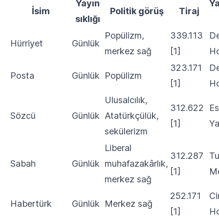
Yayın
Ya
İsim
Politik görüş
Tiraj
sıklığı
Popülizm,
339.113
De
Hürriyet
Günlük
merkez sağ
[1]
Ho
323.171
De
Posta
Günlük
Popülizm
[1]
Ho
Ulusalcılık,
312.622
Es
Sözcü
Günlük
Atatürkçülük,
[1]
Ya
sekülerizm
Liberal
312.287
Tu
Sabah
Günlük
muhafazakârlık,
[1]
M
merkez sağ
252.171
Ci
Habertürk
Günlük
Merkez sağ
[1]
Ho