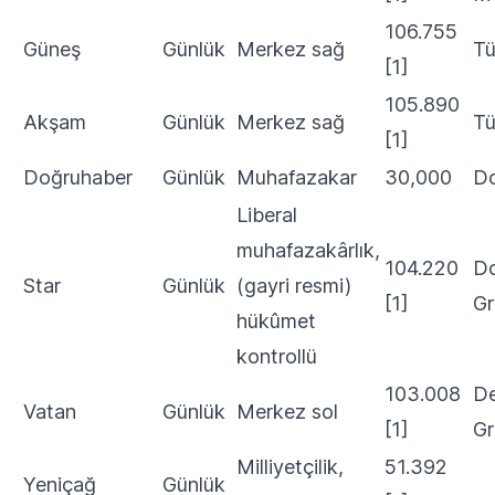
106.755
Güneş
Günlük
Merkez sağ
T
[1]
105.890
Akşam
Günlük
Merkez sağ
T
[1]
Doğruhaber
Günlük
Muhafazakar
30,000
D
Liberal
muhafazakârlık,
104.220
Do
Star
Günlük
(gayri resmi)
[1]
Gr
hükûmet
kontrollü
103.008
De
Vatan
Günlük
Merkez sol
[1]
Gr
Milliyetçilik,
51.392
Yeniçağ
Günlük