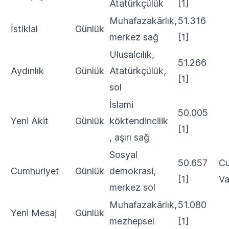
Atatürkçülük
[1]
Muhafazakârlık,
51.316
İstiklal
Günlük
merkez sağ
[1]
Ulusalcılık,
51.266
Aydınlık
Günlük
Atatürkçülük,
[1]
sol
İslami
50.005
Yeni Akit
Günlük
köktendincilik
[1]
, aşırı sağ
Sosyal
50.657
Cu
Cumhuriyet
Günlük
demokrasi,
[1]
Va
merkez sol
Muhafazakârlık,
51.080
Yeni Mesaj
Günlük
mezhepsel
[1]