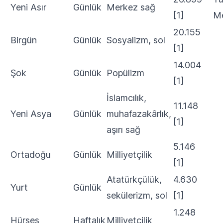
Yeni Asır
Günlük
Merkez sağ
[1]
M
20.155
Birgün
Günlük
Sosyalizm, sol
[1]
14.004
Şok
Günlük
Popülizm
[1]
İslamcılık,
11.148
Yeni Asya
Günlük
muhafazakârlık,
[1]
aşırı sağ
5.146
Ortadoğu
Günlük
Milliyetçilik
[1]
Atatürkçülük,
4.630
Yurt
Günlük
sekülerizm, sol
[1]
1.248
Hürses
Haftalık
Milliyetçilik