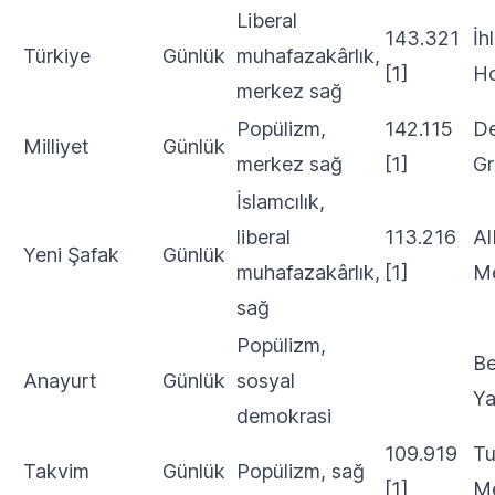
Liberal
143.321
İh
Türkiye
Günlük
muhafazakârlık,
[1]
Ho
merkez sağ
Popülizm,
142.115
De
Milliyet
Günlük
merkez sağ
[1]
Gr
İslamcılık,
liberal
113.216
Al
Yeni Şafak
Günlük
muhafazakârlık,
[1]
M
sağ
Popülizm,
Be
Anayurt
Günlük
sosyal
Ya
demokrasi
109.919
Tu
Takvim
Günlük
Popülizm, sağ
[1]
M