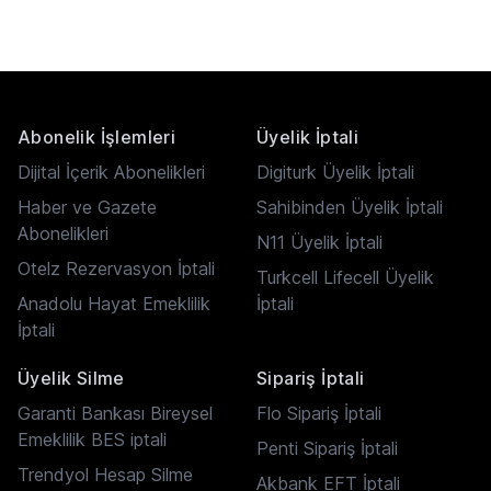
Abonelik İşlemleri
Üyelik İptali
Dijital İçerik Abonelikleri
Digiturk Üyelik İptali
Haber ve Gazete
Sahibinden Üyelik İptali
Abonelikleri
N11 Üyelik İptali
Otelz Rezervasyon İptali
Turkcell Lifecell Üyelik
Anadolu Hayat Emeklilik
İptali
İptali
Üyelik Silme
Sipariş İptali
Garanti Bankası Bireysel
Flo Sipariş İptali
Emeklilik BES iptali
Penti Sipariş İptali
Trendyol Hesap Silme
Akbank EFT İptali