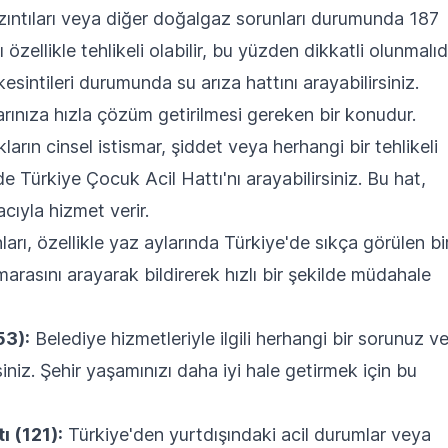
ıntıları veya diğer doğalgaz sorunları durumunda 187
özellikle tehlikeli olabilir, bu yüzden dikkatli olunmalıdı
esintileri durumunda su arıza hattını arayabilirsiniz.
rınıza hızla çözüm getirilmesi gereken bir konudur.
arın cinsel istismar, şiddet veya herhangi bir tehlikeli
 Türkiye Çocuk Acil Hattı'nı arayabilirsiniz. Bu hat,
ıyla hizmet verir.
rı, özellikle yaz aylarında Türkiye'de sıkça görülen bi
arasını arayarak bildirerek hızlı bir şekilde müdahale
53):
Belediye hizmetleriyle ilgili herhangi bir sorunuz v
siniz. Şehir yaşamınızı daha iyi hale getirmek için bu
ı (121):
Türkiye'den yurtdışındaki acil durumlar veya