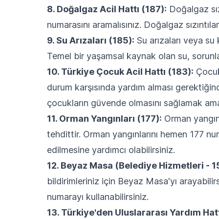
8. Doğalgaz Acil Hattı (187):
Doğalgaz sız
numarasını aramalısınız. Doğalgaz sızıntıları 
9. Su Arızaları (185):
Su arızaları veya su k
Temel bir yaşamsal kaynak olan su, sorunla
10. Türkiye Çocuk Acil Hattı (183):
Çocukl
durum karşısında yardım alması gerektiğinde
çocukların güvende olmasını sağlamak amac
11. Orman Yangınları (177):
Orman yangınla
tehdittir. Orman yangınlarını hemen 177 num
edilmesine yardımcı olabilirsiniz.
12. Beyaz Masa (Belediye Hizmetleri - 1
bildirimleriniz için Beyaz Masa'yı arayabilir
numarayı kullanabilirsiniz.
13. Türkiye'den Uluslararası Yardım Hatt