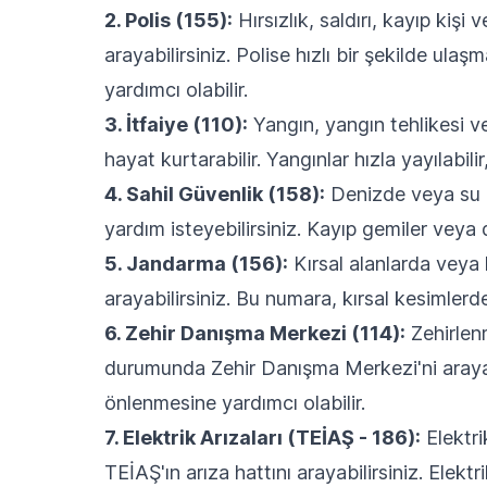
2. Polis (155):
Hırsızlık, saldırı, kayıp kişi
arayabilirsiniz. Polise hızlı bir şekilde u
yardımcı olabilir.
3. İtfaiye (110):
Yangın, yangın tehlikesi v
hayat kurtarabilir. Yangınlar hızla yayılabil
4. Sahil Güvenlik (158):
Denizde veya su ü
yardım isteyebilirsiniz. Kayıp gemiler veya
5. Jandarma (156):
Kırsal alanlarda veya 
arayabilirsiniz. Bu numara, kırsal kesimlerd
6. Zehir Danışma Merkezi (114):
Zehirlen
durumunda Zehir Danışma Merkezi'ni arayabil
önlenmesine yardımcı olabilir.
7. Elektrik Arızaları (TEİAŞ - 186):
Elektrik
TEİAŞ'ın arıza hattını arayabilirsiniz. Elekt