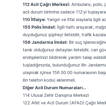
112 Acil Çağrı Merkezi:
Ambulans, polis, j
acil durum birimine sadece 112’yi tuşlayarak
110 İtfaiye:
Yangın ve itfai olaylarla ilgili 
155 Polis İmdat:
İlgili hattı arayarak; mağd
duyduğunuz şüpheyi iletebilir, trafik kazalarını
156 Jandarma İmdat:
Bir suç işleneceğine 
tanık olduğunuz detayları iletebilir, can gü
endişelerinizi bildirerek yardım talep edebi
tuşladığınızda, bulunduğunuz ilin Jandarma 
ulaşmak içinse 156 00 00 numarasının başı
ilin telefon kodu) eklenmeli.
Diğer Acil Durum Numaraları…
114 Ulusal Zehir Danışma Merkezi
122 Afet ve Acil Durum (AFAD) Çağrı Mer