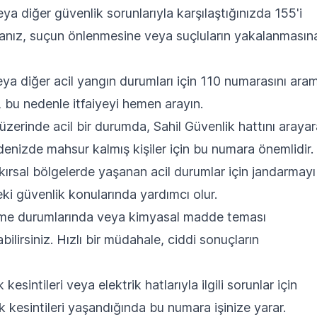
 veya diğer güvenlik sorunlarıyla karşılaştığınızda 155'i
laşmanız, suçun önlenmesine veya suçluların yakalanmasın
eya diğer acil yangın durumları için 110 numarasını ara
ir, bu nedenle itfaiyeyi hemen arayın.
zerinde acil bir durumda, Sahil Güvenlik hattını araya
 denizde mahsur kalmış kişiler için bu numara önemlidir.
kırsal bölgelerde yaşanan acil durumlar için jandarmayı
eki güvenlik konularında yardımcı olur.
me durumlarında veya kimyasal madde teması
irsiniz. Hızlı bir müdahale, ciddi sonuçların
 kesintileri veya elektrik hatlarıyla ilgili sorunlar için
rik kesintileri yaşandığında bu numara işinize yarar.