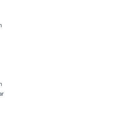
n
m
ar