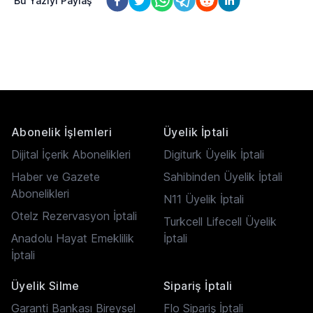
Bu Yazıyı Paylaş
Abonelik İşlemleri
Üyelik İptali
Dijital İçerik Abonelikleri
Digiturk Üyelik İptali
Haber ve Gazete
Sahibinden Üyelik İptali
Abonelikleri
N11 Üyelik İptali
Otelz Rezervasyon İptali
Turkcell Lifecell Üyelik
Anadolu Hayat Emeklilik
İptali
İptali
Üyelik Silme
Sipariş İptali
Garanti Bankası Bireysel
Flo Sipariş İptali